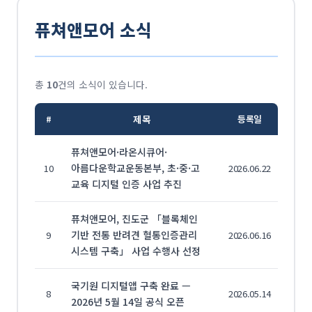
퓨쳐앤모어 소식
총
10
건의 소식이 있습니다.
#
제목
등록일
퓨쳐앤모어·라온시큐어·
아름다운학교운동본부, 초·중·고
10
2026.06.22
교육 디지털 인증 사업 추진
퓨쳐앤모어, 진도군 「블록체인
기반 전통 반려견 혈통인증관리
9
2026.06.16
시스템 구축」 사업 수행사 선정
국기원 디지털앱 구축 완료 —
8
2026.05.14
2026년 5월 14일 공식 오픈