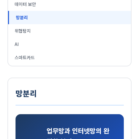
데이터 보안
망분리
위협탐지
AI
스마트카드
망분리
업무망과 인터넷망의 완