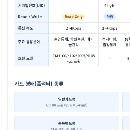
시리얼번호(UID)
—
4 byte
Read / Write
Read Only
R/W
통신 속도
2~4Kbps
2~4Kbps
출입통제, 학원출결, 폐기
전자티켓,
동
주요 응용분야
물관리
출입통제
통
EM4100/4102/4005/4105
호환 모델
—
E
Full 호환
카드 형태(폼팩터) 종류
일반카드형
CR-80 표준 (85.6×54mm)
손목밴드형
의료·행사·워터파크 등