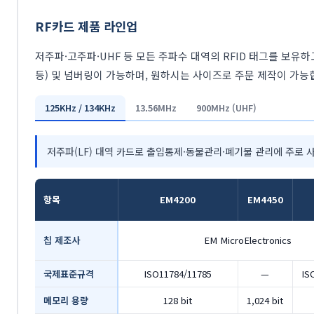
RF카드 제품 라인업
저주파·고주파·UHF 등 모든 주파수 대역의 RFID 태그를 보유
등) 및 넘버링이 가능하며, 원하시는 사이즈로 주문 제작이 가능
125KHz / 134KHz
13.56MHz
900MHz (UHF)
저주파(LF) 대역 카드로 출입통제·동물관리·폐기물 관리에 주로 
항목
EM4200
EM4450
칩 제조사
EM MicroElectronics
국제표준규격
ISO11784/11785
—
IS
메모리 용량
128 bit
1,024 bit