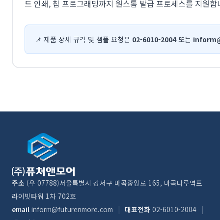
드 인쇄, 칩 프로그래밍까지 원스톱 발급 프로세스를 지원합
📌 제품 상세 규격 및 샘플 요청은
02-6010-2004
또는
inform
주소
(우 07788)서울특별시 강서구 마곡중앙로 165, 마곡나루역프
라이빗타워 1차 702호
email
inform@futurenmore.com
|
대표전화
02-6010-2004
|